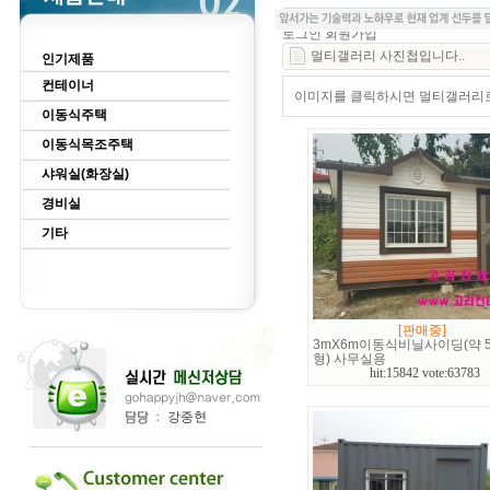
로그인
회원가입
멀티갤러리 사진첩입니다..
인기제품
컨테이너
이미지를 클릭하시면 멀티갤러리로 
이동식주택
이동식목조주택
샤워실(화장실)
경비실
기타
[판매중]
3mX6m이동식비닐사이딩(약 5
형) 사무실용
hit:15842 vote:63783