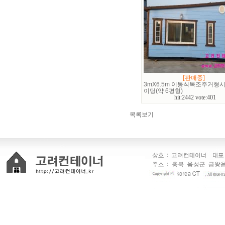
[판매중]
3mX6.5m 이동식목조주거형
이딩(약 6평형)
hit:2442 vote:401
목록보기