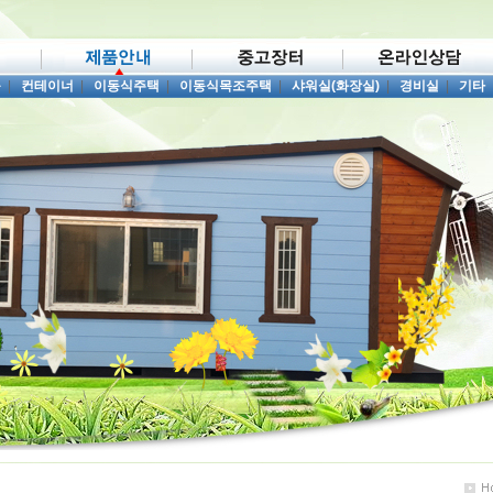
품
|
컨테이너
|
이동식주택
|
이동식목조주택
|
샤워실(화장실)
|
경비실
|
기타