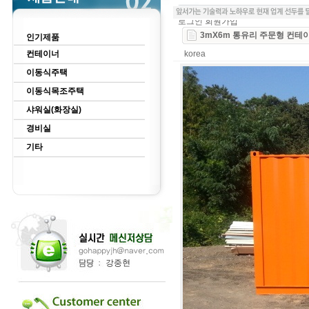
로그인
회원가입
3mX6m 통유리 주문형 컨테
인기제품
컨테이너
korea
이동식주택
이동식목조주택
샤워실(화장실)
경비실
기타