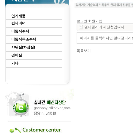
인기제품
로그인
회원가입
컨테이너
멀티갤러리 사진첩입니다..
이동식주택
이미지를 클릭하시면 멀티갤러리로 
이동식목조주택
샤워실(화장실)
목록보기
경비실
기타