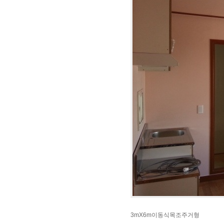
3mX6m이동식목조주거형