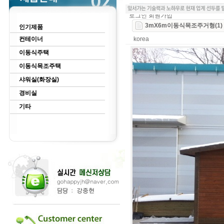
로그인
회원가입
3mX6m이동식목조주거형(1)
인기제품
컨테이너
korea
이동식주택
이동식목조주택
샤워실(화장실)
경비실
기타