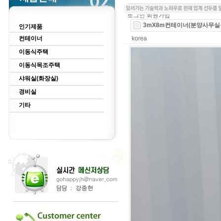
로그인
회원가입
3mX8m컨테이너(분양사무실
인기제품
컨테이너
korea
이동식주택
이동식목조주택
샤워실(화장실)
경비실
기타