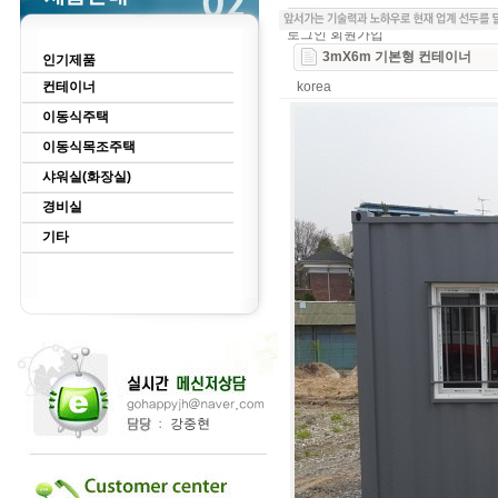
로그인
회원가입
3mX6m 기본형 컨테이너
인기제품
컨테이너
korea
이동식주택
이동식목조주택
샤워실(화장실)
경비실
기타