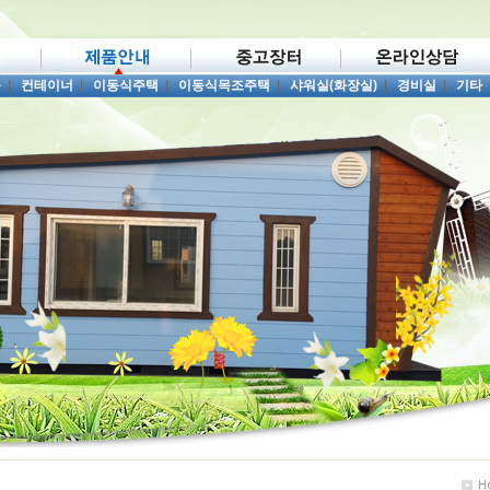
품
|
컨테이너
|
이동식주택
|
이동식목조주택
|
샤워실(화장실)
|
경비실
|
기타