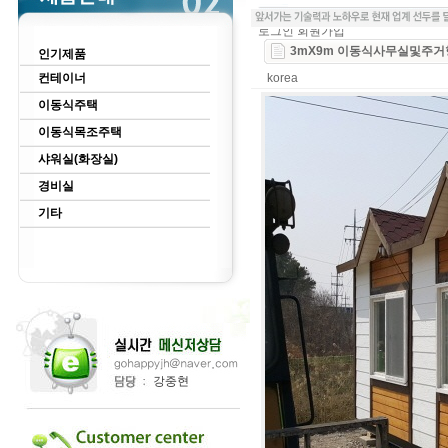
로그인
회원가입
3mX9m 이동식사무실및주거
인기제품
컨테이너
korea
이동식주택
이동식목조주택
샤워실(화장실)
경비실
기타