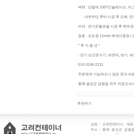
벽체 : 단열재 100T인슐레이션, 석
내부하단 루바 시공 후 도배. 천
바닥 : 전기온돌판넬 시공 후 펫트장
창호 : 모든창 12m/m 백색이중창 ( 20
* 추 가 옵 션 *
- 전기 순간온수기, 세면대, 변기, 
010-3246-2231
주문제작 가능하오니 많은 문의 바랍
충북 음성군 금왕읍 위치 직접오셔
추천하기